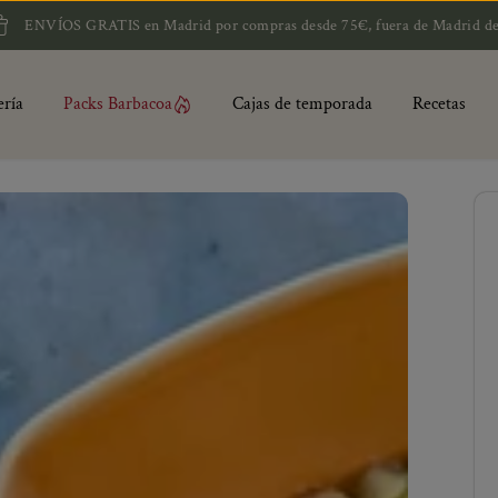
TIS en Madrid por compras desde 75€, fuera de Madrid desde 90€ y a Bal
ería
Packs Barbacoa
Cajas de temporada
Recetas