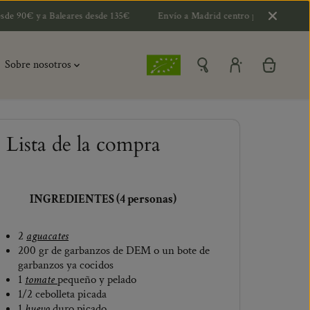
eares desde 135€
Envío a Madrid centro por 10€ y 15€ a extrarradio y 
Sobre nosotros
Lista de la compra
INGREDIENTES (4 personas)
2
aguacates
200 gr de garbanzos de DEM o un bote de
garbanzos ya cocidos
1
tomate
pequeño y pelado
1/2 cebolleta picada
1
huevo
duro picado