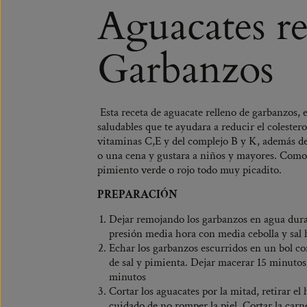
Aguacates re
Garbanzos
Esta receta de aguacate relleno de garbanzos, 
saludables que te ayudara a reducir el colester
vitaminas C,E y del complejo B y K, además de
o una cena y gustara a niños y mayores. Como 
pimiento verde o rojo todo muy picadito.
PREPARACIÓN
Dejar remojando los garbanzos en agua durant
presión media hora con media cebolla y sal h
Echar los garbanzos escurridos en un bol con
de sal y pimienta. Dejar macerar 15 minuto
minutos
Cortar los aguacates por la mitad, retirar el
cuidado de no romper la piel. Cortar la car