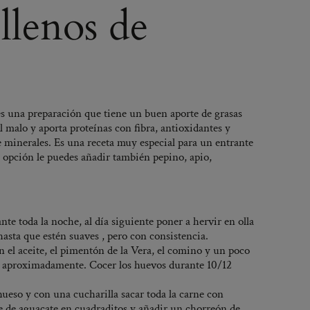
llenos de
es una preparación que tiene un buen aporte de grasas
ol malo y aporta proteínas con fibra, antioxidantes y
 minerales. Es una receta muy especial para un entrante
opción le puedes añadir también pepino, apio,
e toda la noche, al día siguiente poner a hervir en olla
asta que estén suaves , pero con consistencia.
 el aceite, el pimentón de la Vera, el comino y un poco
s aproximadamente. Cocer los huevos durante 10/12
 hueso y con una cucharilla sacar toda la carne con
ne de aguacate en cuadraditos y añadir un chorreón de