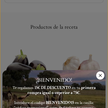
Productos de la receta
¡BIENVENIDO!
Te regalamos
15€ DE DESCUENTO
en tu
primera
compra igual o superior a 75€
.
Introduce el código
BIENVENIDO15
en la casilla:
Berenjena morada ecológica
Ajo blanco ecológico
"código promocional" antes de finalizar tu compra.