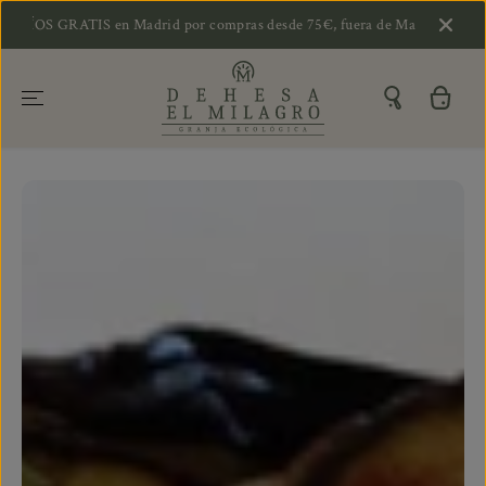
SALTAR AL
RATIS en Madrid por compras desde 75€, fuera de Madrid desde 90€ y a B
CONTENIDO