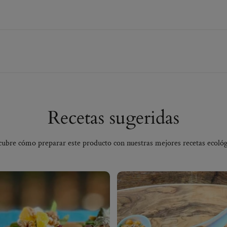
i
e
n
t
o
s
a
s
a
d
o
s
Recetas sugeridas
e
c
o
ubre cómo preparar este producto con nuestras mejores recetas ecológ
l
ó
g
i
c
o