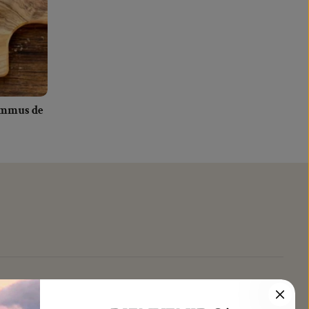
ummus de
S PRODUCTOS
AYUDA