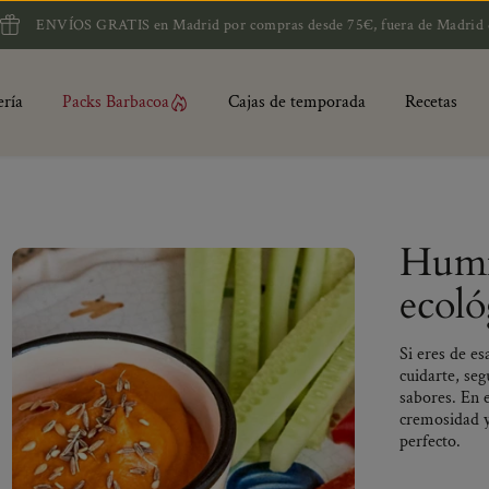
VÍOS GRATIS en Madrid por compras desde 75€, fuera de Madrid desde 90€
ería
Packs Barbacoa
Cajas de temporada
Recetas
Humm
ecoló
Si eres de e
cuidarte, se
sabores. En 
cremosidad y 
perfecto.