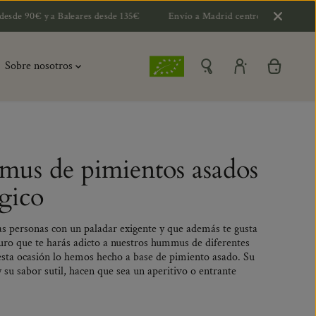
 y a Baleares desde 135€
Envío a Madrid centro por 10€ y 15€ a extra
Sobre nosotros
us de pimientos asados
gico
sas personas con un paladar exigente y que además te gusta
guro que te harás adicto a nuestros hummus de diferentes
esta ocasión lo hemos hecho a base de pimiento asado. Su
su sabor sutil, hacen que sea un aperitivo o entrante