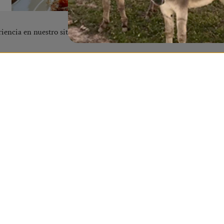
riencia en nuestro sitio web.
Pizza con masa de calabacín y hummus de
tomate asado
Hacer masa casera sin gluten es más fácil de lo que
parece. Hoy te traigo una increíble receta de pizza...
LEER MÁS