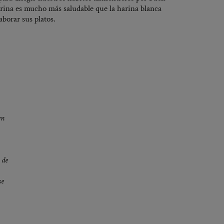
arina es mucho más saludable que la harina blanca
aborar sus platos.
en
 de
se