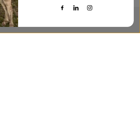
RECHAZAR
ACEPTAR
Ensalada de remolacha y queso de Burgos
Maritza, nos propone una buena receta para preparar la
remolacha que ofrecemos en la próxima entrega. Esta
vez mezclada con...
LEER MÁS