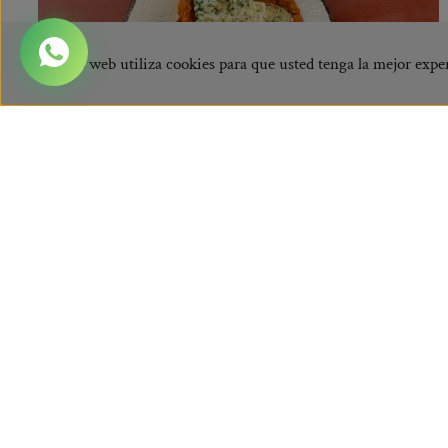
Este sitio web utiliza cookies para que usted tenga la mejor expe
Bacalao sobre hummus de pimiento ilustrado
Prepárete para abrir tus sentidos con esta receta de
bacalao con pimientos y humus! El jugoso bacalao a la
plancha...
LEER MÁS