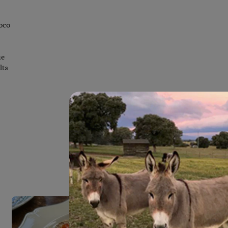
oco
ue
lta