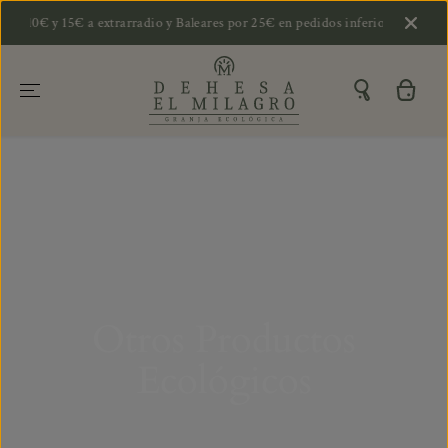
SALTAR AL
r 10€ y 15€ a extrarradio y Baleares por 25€ en pedidos inferiores
CONTENIDO
Otros Productos
Ecológicos