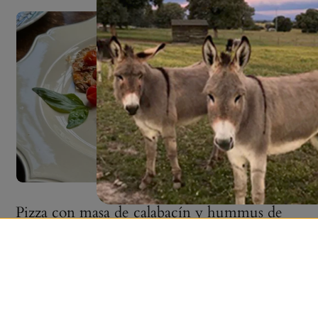
Pizza con masa de calabacín y hummus de
tomate asado
Hacer masa casera sin gluten es más fácil de lo que
parece. Hoy te traigo una increíble receta de pizza...
LEER MÁS