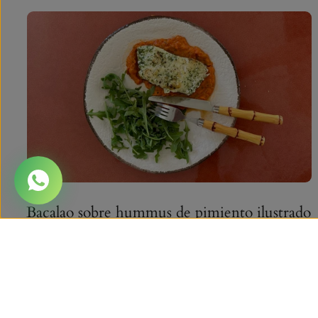
Bacalao sobre hummus de pimiento ilustrado
Prepárete para abrir tus sentidos con esta receta de
bacalao con pimientos y humus! El jugoso bacalao a la
plancha...
LEER MÁS