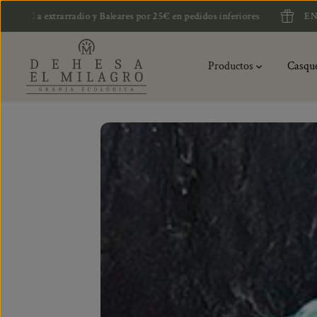
SALTAR AL
arradio y Baleares por 25€ en pedidos inferiores
ENVÍOS GRATIS en
CONTENIDO
Productos
Casqu