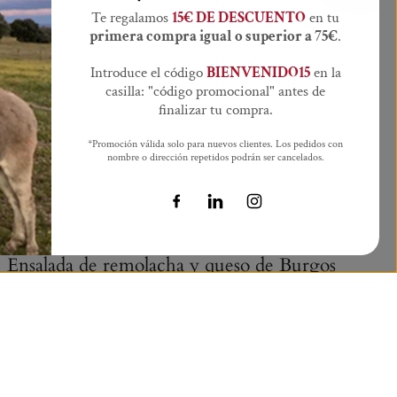
Te regalamos
15€ DE DESCUENTO
en tu
primera compra igual o superior a 75€
.
Introduce el código
BIENVENIDO15
en la
casilla: "código promocional" antes de
finalizar tu compra.
*Promoción válida solo para nuevos clientes. Los pedidos con
nombre o dirección repetidos podrán ser cancelados.
Ensalada de remolacha y queso de Burgos
Maritza, nos propone una buena receta para preparar la
remolacha que ofrecemos en la próxima entrega. Esta
vez mezclada con...
LEER MÁS