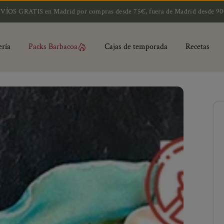
 Madrid por compras desde 75€, fuera de Madrid desde 90€ y a Baleares 
ería
Packs Barbacoa
Cajas de temporada
Recetas